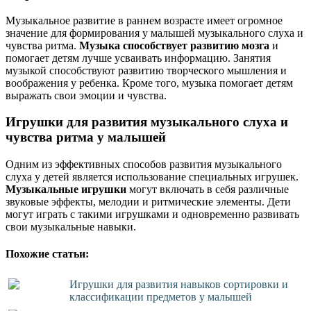
Музыкальное развитие в раннем возрасте имеет огромное
значение для формирования у малышей музыкального слуха и
чувства ритма.
Музыка способствует развитию мозга
и
помогает детям лучше усваивать информацию. Занятия
музыкой способствуют развитию творческого мышления и
воображения у ребенка. Кроме того, музыка помогает детям
выражать свои эмоции и чувства.
Игрушки для развития музыкального слуха и
чувства ритма у малышей
Одним из эффективных способов развития музыкального
слуха у детей является использование специальных игрушек.
Музыкальные игрушки
могут включать в себя различные
звуковые эффекты, мелодии и ритмические элементы. Дети
могут играть с такими игрушками и одновременно развивать
свои музыкальные навыки.
Похожие статьи:
Игрушки для развития навыков сортировки и
классификации предметов у малышей