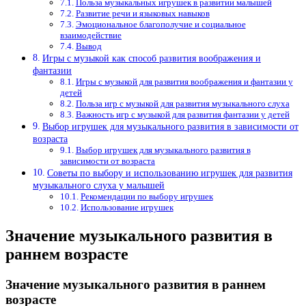
Польза музыкальных игрушек в развитии малышей
Развитие речи и языковых навыков
Эмоциональное благополучие и социальное
взаимодействие
Вывод
Игры с музыкой как способ развития воображения и
фантазии
Игры с музыкой для развития воображения и фантазии у
детей
Польза игр с музыкой для развития музыкального слуха
Важность игр с музыкой для развития фантазии у детей
Выбор игрушек для музыкального развития в зависимости от
возраста
Выбор игрушек для музыкального развития в
зависимости от возраста
Советы по выбору и использованию игрушек для развития
музыкального слуха у малышей
Рекомендации по выбору игрушек
Использование игрушек
Значение музыкального развития в
раннем возрасте
Значение музыкального развития в раннем
возрасте