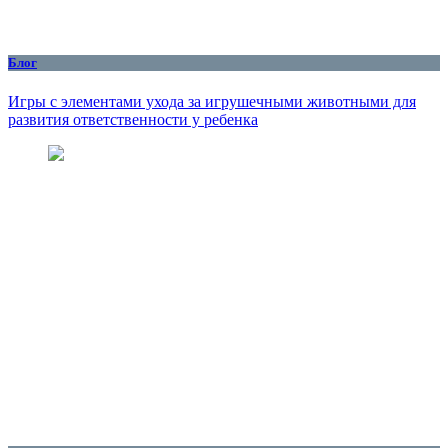
Блог
Игры с элементами ухода за игрушечными животными для
развития ответственности у ребенка