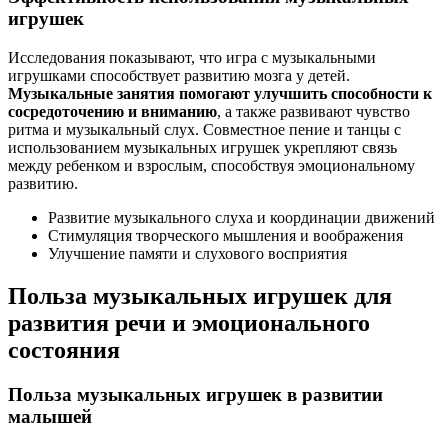
игрушек
Исследования показывают, что игра с музыкальными
игрушками способствует развитию мозга у детей.
Музыкальные занятия помогают улучшить способности к
сосредоточению и вниманию
, а также развивают чувство
ритма и музыкальный слух. Совместное пение и танцы с
использованием музыкальных игрушек укрепляют связь
между ребенком и взрослым, способствуя эмоциональному
развитию.
Развитие музыкального слуха и координации движений
Стимуляция творческого мышления и воображения
Улучшение памяти и слухового восприятия
Польза музыкальных игрушек для
развития речи и эмоционального
состояния
Польза музыкальных игрушек в развитии
малышей