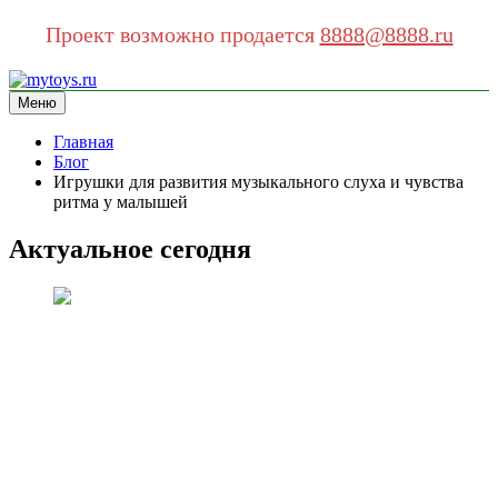
Проект возможно продается
8888@8888.ru
Перейти
к
Меню
mytoys.ru
информационный сайт
содержимому
Главная
Блог
Игрушки для развития музыкального слуха и чувства
ритма у малышей
Актуальное сегодня