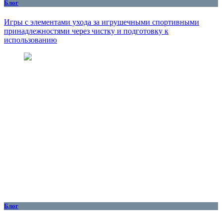
Блог
Игры с элементами ухода за игрушечными спортивными
принадлежностями через чистку и подготовку к
использованию
Блог