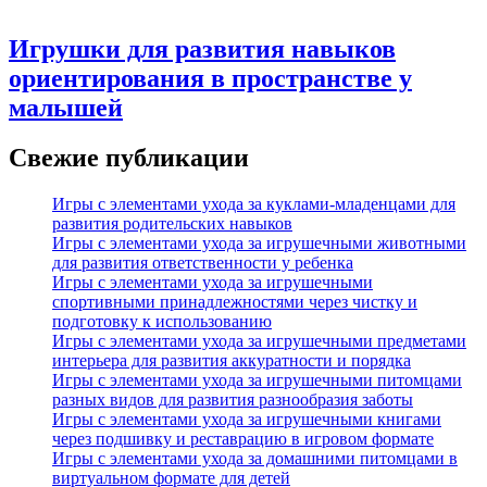
Игрушки для развития навыков
ориентирования в пространстве у
малышей
Свежие публикации
Игры с элементами ухода за куклами-младенцами для
развития родительских навыков
Игры с элементами ухода за игрушечными животными
для развития ответственности у ребенка
Игры с элементами ухода за игрушечными
спортивными принадлежностями через чистку и
подготовку к использованию
Игры с элементами ухода за игрушечными предметами
интерьера для развития аккуратности и порядка
Игры с элементами ухода за игрушечными питомцами
разных видов для развития разнообразия заботы
Игры с элементами ухода за игрушечными книгами
через подшивку и реставрацию в игровом формате
Игры с элементами ухода за домашними питомцами в
виртуальном формате для детей