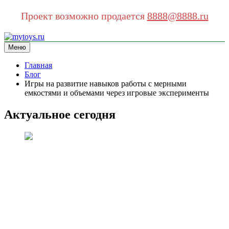
Проект возможно продается
8888@8888.ru
Перейти
к
Меню
mytoys.ru
информационный сайт
содержимому
Главная
Блог
Игры на развитие навыков работы с мерными
емкостями и объемами через игровые эксперименты
Актуальное сегодня