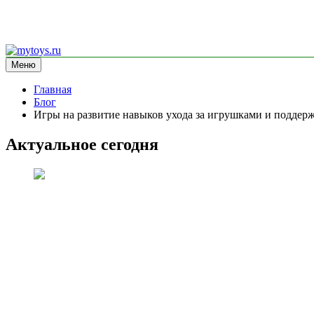
Перейти
к
Меню
mytoys.ru
информационный сайт
содержимому
Главная
Блог
Игры на развитие навыков ухода за игрушками и поддерж
Актуальное сегодня