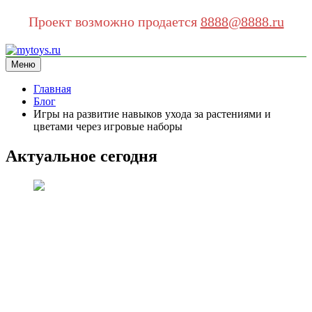
Проект возможно продается
8888@8888.ru
Перейти
к
Меню
mytoys.ru
информационный сайт
содержимому
Главная
Блог
Игры на развитие навыков ухода за растениями и
цветами через игровые наборы
Актуальное сегодня