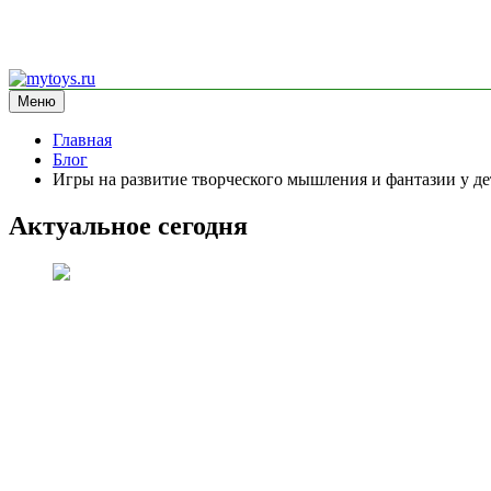
Перейти
к
Меню
mytoys.ru
информационный сайт
содержимому
Главная
Блог
Игры на развитие творческого мышления и фантазии у де
Актуальное сегодня